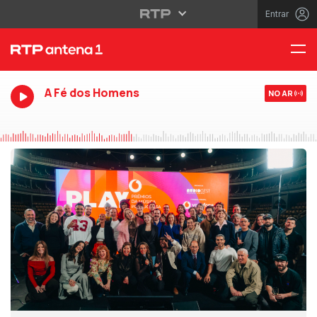
Entrar
A Fé dos Homens
NO AR