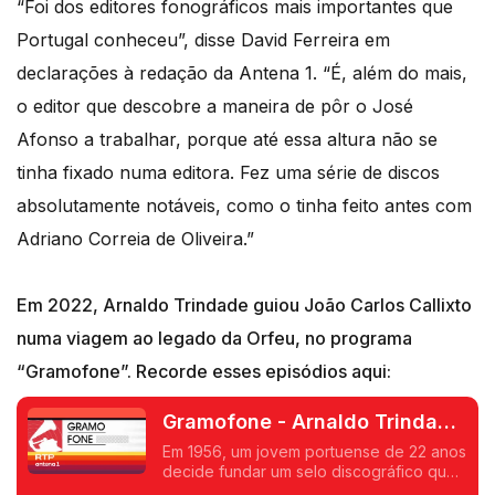
“Foi dos editores fonográficos mais importantes que
Portugal conheceu”, disse David Ferreira em
declarações à redação da Antena 1. “É, além do mais,
o editor que descobre a maneira de pôr o José
Afonso a trabalhar, porque até essa altura não se
tinha fixado numa editora. Fez uma série de discos
absolutamente notáveis, como o tinha feito antes com
Adriano Correia de Oliveira.”
Em 2022, Arnaldo Trindade guiou João Carlos Callixto
numa viagem ao legado da Orfeu, no programa
“Gramofone”. Recorde esses episódios aqui:
Gramofone - Arnaldo Trindade
e a editora discográfica Orfeu
Em 1956, um jovem portuense de 22 anos
decide fundar um selo discográfico que
(1)
viria a dar cartas na Música Portuguesa.