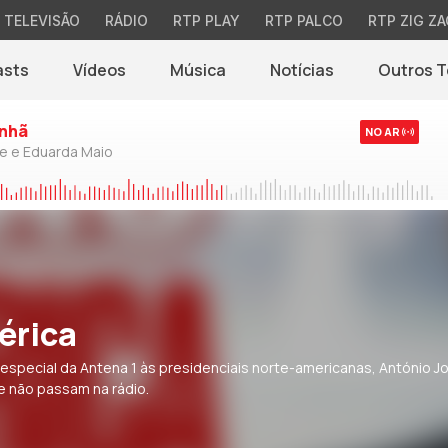
TELEVISÃO
RÁDIO
RTP PLAY
RTP PALCO
RTP ZIG ZA
asts
Vídeos
Música
Notícias
Outros 
(abre em nova jane
nhã
NO AR
de e Eduarda Maio
érica
 especial da Antena 1 às presidenciais norte-americanas, António J
ue não passam na rádio.