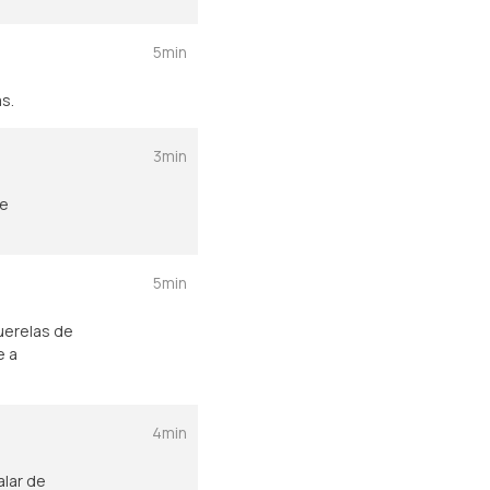
5min
s.
3min
de
5min
uerelas de
e a
4min
lar de