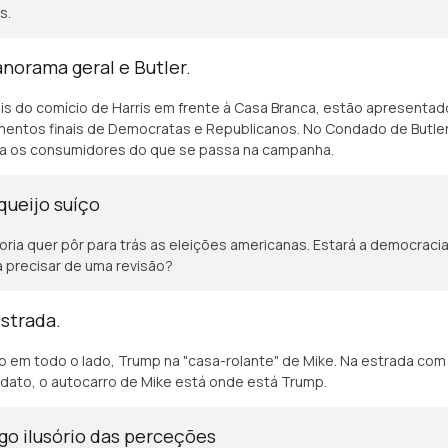
s.
norama geral e Butler.
s do comício de Harris em frente à Casa Branca, estão apresentad
entos finais de Democratas e Republicanos. No Condado de Butler
ta os consumidores do que se passa na campanha.
queijo suíço
oria quer pôr para trás as eleições americanas. Estará a democraci
a precisar de uma revisão?
strada.
 em todo o lado, Trump na "casa-rolante" de Mike. Na estrada com
dato, o autocarro de Mike está onde está Trump.
go ilusório das perceções