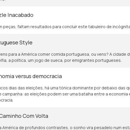
zle Inacabado
m peças, faltam resultados para concluir este tabuleiro de incógnita
tuguese Style
ens para a América comer comida portuguesa, ou vens? A cidade 
élfia, a política, um jogo de sueca, por emigrantes portugueses.
nomia versus democracia
cos dias das eleições, há uma tónica dominante por debaixo das q
e campanha: as eleições podem ser uma batalha entre a economia 
cracia.
Caminho Com Volta
 América de profundos contrastes, o sonho vira pesadelo num esta