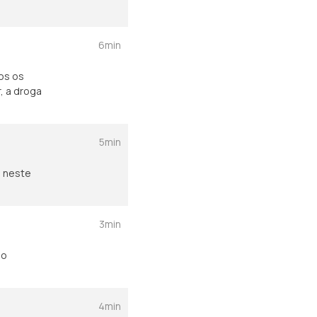
6min
os os
, a droga
5min
a neste
3min
 o
4min