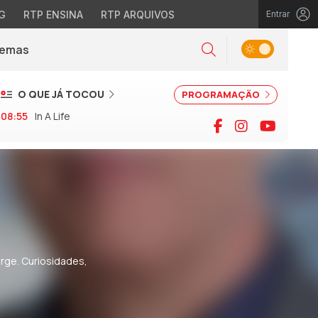
G
RTP ENSINA
RTP ARQUIVOS
Entrar
Alternar tema
Temas
la)
Pesquisar
O QUE JÁ TOCOU
PROGRAMAÇÃO
08:55
In A Life
Facebook
Instagram
YouTu
orge. Curiosidades,