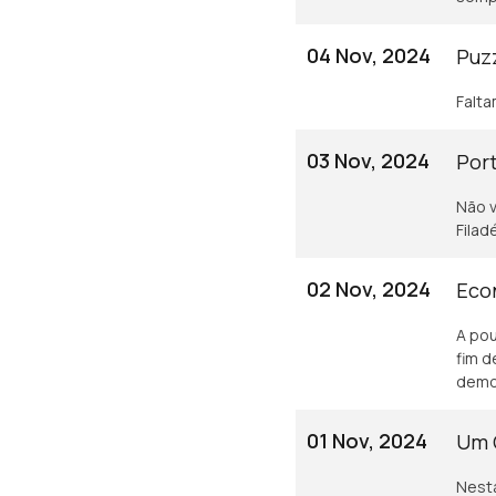
04 Nov, 2024
Puz
Falta
03 Nov, 2024
Por
Não v
Filad
02 Nov, 2024
Eco
A pou
fim d
demo
01 Nov, 2024
Um 
Nesta