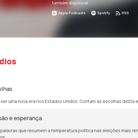
também disponível
Apple Podcasts
Spotify
RSS
dios
olhas
ser uma nova era nos Estados Unidos. Contam as escolhas desta e
isão e esperança
palavras que resumem a temperatura política nas eleições mais re
re.