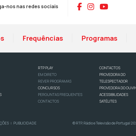
Aceder ao Face
Aceder ao I
Aceder 
ga-nos nas redes sociais
os
Frequências
Programas
RTP PLAY
CONTACTOS
EM DIRETO
PROVEDORA DO
REVER PROGRAMAS
TELESPECTADOR
CONCURSOS
PROVEDORA DO OUVI
S
PERGUNTAS FREQUENTES
ACESSIBILIDADES
CONTACTOS
SATÉLITES
IÇÕES
PUBLICIDADE
© RTP, Rádio e Televisão de Portugal 2
|