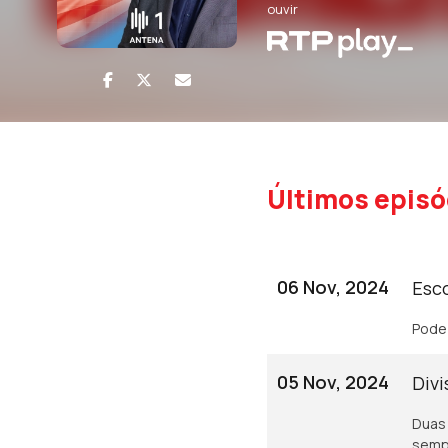
ouvir
Últimos episó
06 Nov, 2024
Esc
Pode 
05 Nov, 2024
Div
Duas 
semp