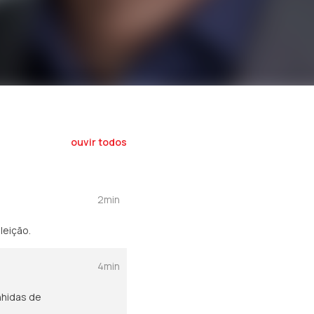
ouvir todos
2min
leição.
4min
nhidas de