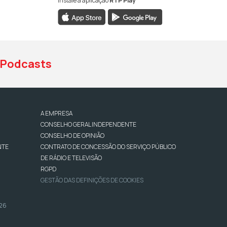
Instale a aplicação
RTP Play
book da RTP Antena 1
nstagram da RTP Antena 1
ao YouTube da RTP Antena 1
Podcasts
A EMPRESA
CONSELHO GERAL INDEPENDENTE
CONSELHO DE OPINIÃO
NTE
CONTRATO DE CONCESSÃO DO SERVIÇO PÚBLICO
DE RÁDIO E TELEVISÃO
RGPD
GESTÃO DAS DEFINIÇÕES DE COOKIES
026