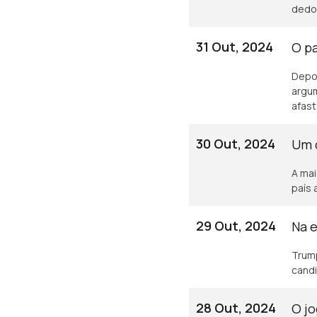
dedo
31 Out, 2024
O pa
Depoi
argum
afas
30 Out, 2024
Um 
A mai
país 
29 Out, 2024
Na e
Trump
candi
28 Out, 2024
O jo