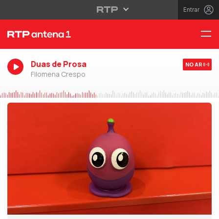
Entrar
Duas de Prosa
NO AR
Filomena Crespo