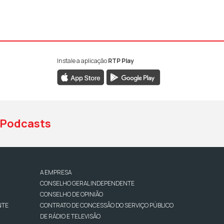
Instale a aplicação
RTP Play
book da RTP Antena 1
nstagram da RTP Antena 1
ao YouTube da RTP Antena 1
Podcasts
A EMPRESA
CONSELHO GERAL INDEPENDENTE
CONSELHO DE OPINIÃO
NTE
CONTRATO DE CONCESSÃO DO SERVIÇO PÚBLICO
DE RÁDIO E TELEVISÃO