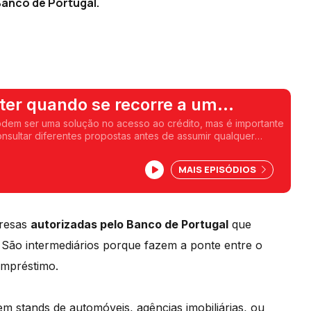
anco de Portugal.
ter quando se recorre a um
io de crédito
odem ser uma solução no acesso ao crédito, mas é importante
onsultar diferentes propostas antes de assumir qualquer
elha Pedro Dias do Banco de Portugal.
MAIS EPISÓDIOS
resas
autorizadas pelo Banco de Portugal
que
. São intermediários porque fazem a ponte entre o
empréstimo.
em stands de automóveis, agências imobiliárias, ou