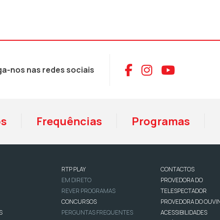
Aceder ao Face
Aceder ao I
Aceder 
ga-nos nas redes sociais
os
Frequências
Programas
RTP PLAY
CONTACTOS
EM DIRETO
PROVEDORA DO
REVER PROGRAMAS
TELESPECTADOR
CONCURSOS
PROVEDORA DO OUVI
S
PERGUNTAS FREQUENTES
ACESSIBILIDADES