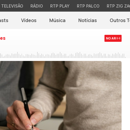
TELEVISÃO
RÁDIO
RTP PLAY
RTP PALCO
RTP ZIG ZA
asts
Vídeos
Música
Notícias
Outros 
(abre em nova jane
es
NO AR