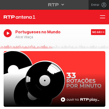
Entrar
Portugueses no Mundo
NO AR
Alice Vilaça
ouvir no