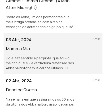
Gimme! Gimme! Gimme! (A Man
After Midnight)
Sobre os Abba, um dos pormenores que
mais intriga prende-se com a rápida
cessação de actividades do grupo que, só
duraram entre 1972 e 1982. Haverá alguma
razão concreta para isso?
03 Abr, 2024
6min
Mamma Mia
Hoje, faz sentido a pergunta: qual foi – ou
melhor: qual é – a verdadeira dimensão dos
Abba na história musical dos últimos 50
anos?
02 Abr, 2024
6min
Dancing Queen
Na semana em que assinalamos os 50 anos
da vitória dos Abba na Eurovisão, deixámos