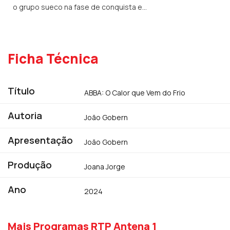
o grupo sueco na fase de conquista e
expansão além-fronteiras. Um processo que
também teve os seus sobressaltos...
Ficha Técnica
Título
ABBA: O Calor que Vem do Frio
Autoria
João Gobern
Apresentação
João Gobern
Produção
Joana Jorge
Ano
2024
Mais Programas RTP Antena 1