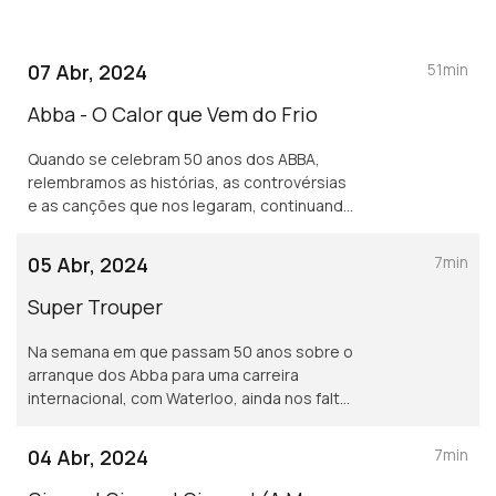
07 Abr, 2024
51min
Abba - O Calor que Vem do Frio
Quando se celebram 50 anos dos ABBA,
relembramos as histórias, as controvérsias
e as canções que nos legaram, continuando
a ser ouvidos por diferentes gerações e
geografias.
05 Abr, 2024
7min
Super Trouper
Na semana em que passam 50 anos sobre o
arranque dos Abba para uma carreira
internacional, com Waterloo, ainda nos falta
referir um disco que viria 40 anos depois do
seu antecessor. Podemos falar de um
04 Abr, 2024
7min
regresso?