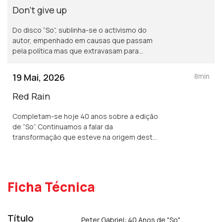
Don't give up
Do disco “So”, sublinha-se o activismo do
autor, empenhado em causas que passam
pela política mas que extravasam para
outros domínios. Esse empenhamento
múltiplo do músico não era propriamente
19 Mai, 2026
8min
uma novidade, pois não?
Red Rain
Completam-se hoje 40 anos sobre a edição
de “So”. Continuamos a falar da
transformação que esteve na origem deste
subir de degrau de Peter Gabriel. Isso terá
ou não passado pelas companhias que ele
escolheu?
Ficha Técnica
Título
Peter Gabriel: 40 Anos de "So"