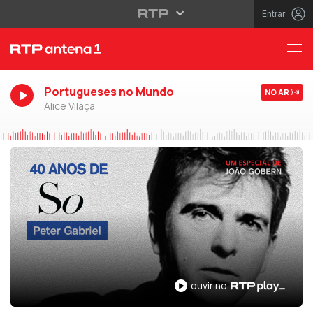
Entrar
Portugueses no Mundo
NO AR
Alice Vilaça
ouvir no