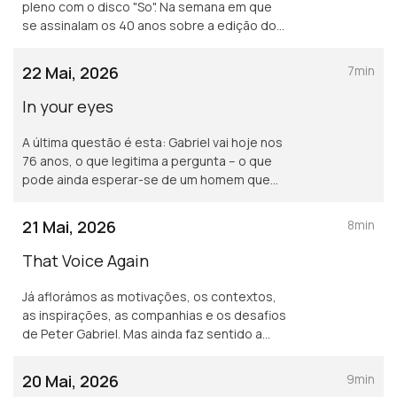
pleno com o disco "So". Na semana em que
se assinalam os 40 anos sobre a edição do
álbum, recordamos canções e mergulhamos
nas histórias associadas.
22 Mai, 2026
7min
In your eyes
A última questão é esta: Gabriel vai hoje nos
76 anos, o que legitima a pergunta – o que
pode ainda esperar-se de um homem que
trouxe mesmo novos mundos ao mundo da
canção?
21 Mai, 2026
8min
That Voice Again
Já aflorámos as motivações, os contextos,
as inspirações, as companhias e os desafios
de Peter Gabriel. Mas ainda faz sentido a
pergunta: houve ou não outros sinais
exteriores de abertura à mudança?
20 Mai, 2026
9min