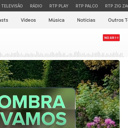
TELEVISÃO
RÁDIO
RTP PLAY
RTP PALCO
RTP ZIG ZA
asts
Vídeos
Música
Notícias
Outros 
(abre em nova jane
NO AR