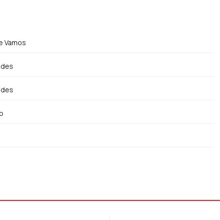
ue Vamos
ndes
ndes
ho