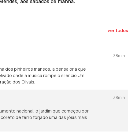
s Mendes, aos sábados de manhã.
ver todos
38min
a dos pinheiros mansos, a densa orla que
relvado onde a música rompe o silêncio.Um
ação dos Olivais.
38min
numento nacional, o jardim que começou por
coreto de ferro forjado uma das jóias mais