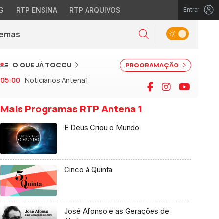
G
RTP ENSINA
RTP ARQUIVOS
Entrar
Alternar tema
Temas
la)
Pesquisar
O QUE JÁ TOCOU
PROGRAMAÇÃO
05:00
Noticiários Antena1
Facebook
Instagram
YouTu
Mais Programas RTP Antena 1
E Deus Criou o Mundo
Cinco à Quinta
José Afonso e as Gerações de