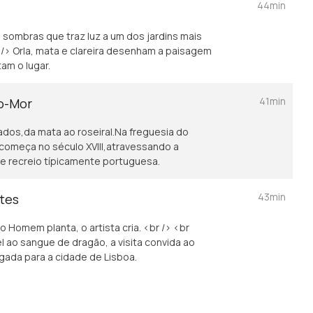
44min
 sombras que traz luz a um dos jardins mais
 /> Orla, mata e clareira desenham a paisagem
am o lugar.
41min
o-Mor
ados,da mata ao roseiral.Na freguesia do
 começa no século XVIII,atravessando a
de recreio típicamente portuguesa.
43min
tes
 Homem planta, o artista cria. <br /> <br
 ao sangue de dragão, a visita convida ao
desenho no jardim Com vista desafogada para a cidade de Lisboa.