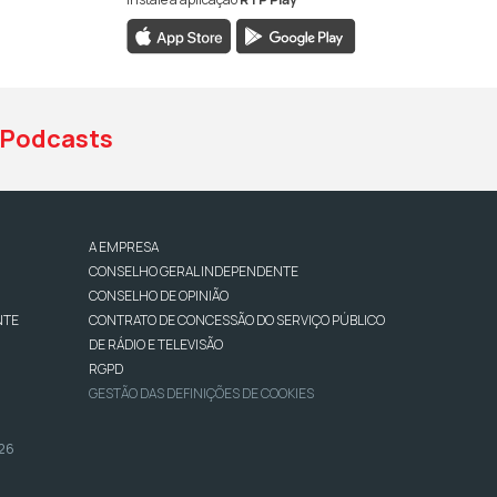
book da RTP Antena 1
nstagram da RTP Antena 1
ao YouTube da RTP Antena 1
Podcasts
A EMPRESA
CONSELHO GERAL INDEPENDENTE
CONSELHO DE OPINIÃO
NTE
CONTRATO DE CONCESSÃO DO SERVIÇO PÚBLICO
DE RÁDIO E TELEVISÃO
RGPD
GESTÃO DAS DEFINIÇÕES DE COOKIES
026