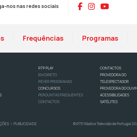
Aceder ao Face
Aceder ao I
Aceder 
ga-nos nas redes sociais
os
Frequências
Programas
RTP PLAY
CONTACTOS
EM DIRETO
PROVEDORA DO
REVER PROGRAMAS
TELESPECTADOR
CONCURSOS
PROVEDORA DO OUVI
S
PERGUNTAS FREQUENTES
ACESSIBILIDADES
CONTACTOS
SATÉLITES
IÇÕES
PUBLICIDADE
© RTP, Rádio e Televisão de Portugal 2
|