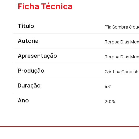
Ficha Técnica
Título
P'la Sombra é q
Autoria
Teresa Dias Me
Apresentação
Teresa Dias Me
Produção
Cristina Condin
Duração
43'
Ano
2025