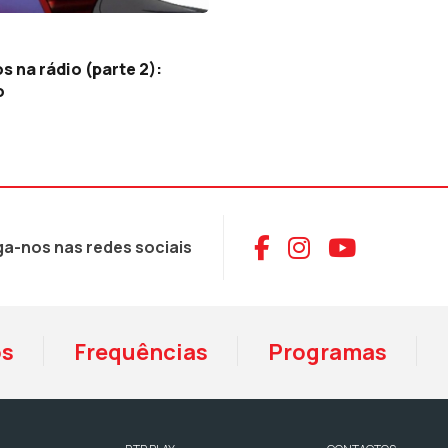
s na rádio (parte 2):
o
Aceder ao Face
Aceder ao I
Aceder 
ga-nos nas redes sociais
os
Frequências
Programas