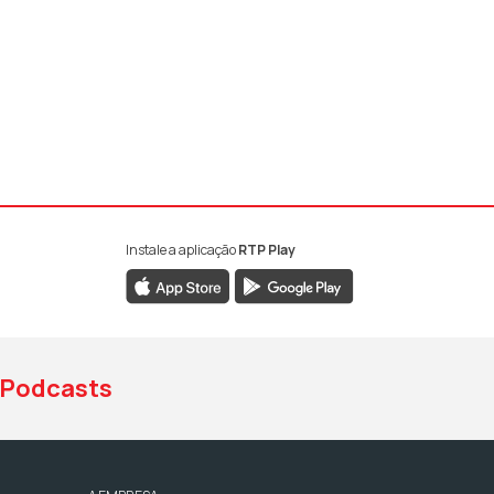
Instale a aplicação
RTP Play
book da RTP Antena 1
nstagram da RTP Antena 1
ao YouTube da RTP Antena 1
Podcasts