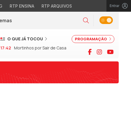
G
RTP ENSINA
RTP ARQUIVOS
Entrar
Alternar tema
Temas
la)
Pesquisar
O QUE JÁ TOCOU
PROGRAMAÇÃO
17:42
Mortinhos por Sair de Casa
Facebook
Instagram
YouTu