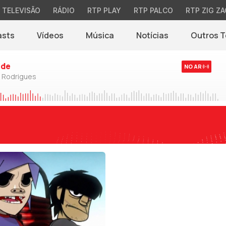
TELEVISÃO
RÁDIO
RTP PLAY
RTP PALCO
RTP ZIG ZA
asts
Vídeos
Música
Notícias
Outros 
(abre em nova jane
rde
NO AR
o Rodrigues