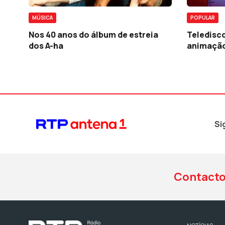
MÚSICA
POPULAR
Nos 40 anos do álbum de estreia
Teledisco
dos A-ha
animaçã
Si
Contact