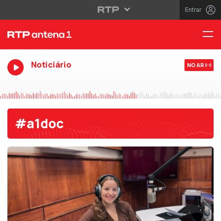
Entrar
Noticiário
NO AR
#a1doc