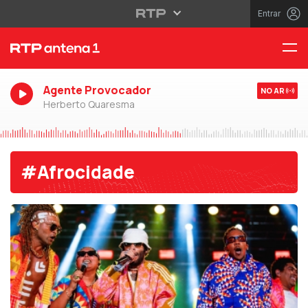
Entrar
Agente Provocador
NO AR
Herberto Quaresma
#Afrocidade