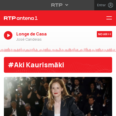
Entrar
Longe de Casa
NO AR
José Candeias
#Aki Kaurismäki