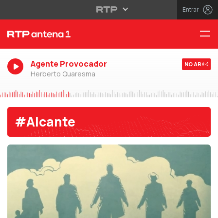
Entrar
Agente Provocador
NO AR
Herberto Quaresma
#Alcante