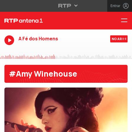
Entrar
A Fé dos Homens
NO AR
#Amy Winehouse