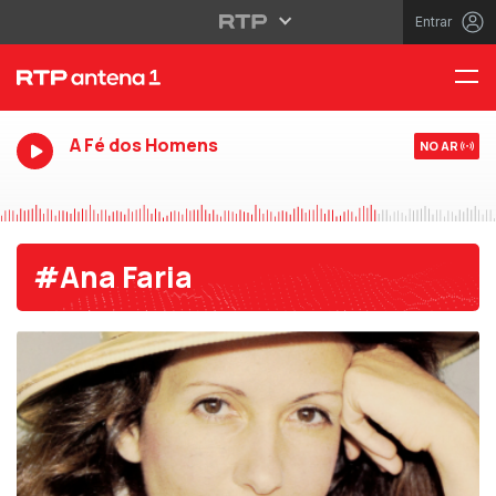
Entrar
A Fé dos Homens
NO AR
#Ana Faria