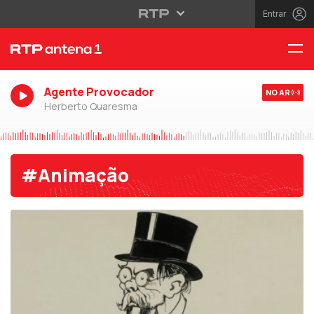
Entrar
Agente Provocador
NO AR
Herberto Quaresma
#Animação