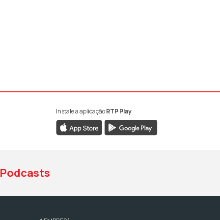
Instale a aplicação
RTP Play
book da RTP Antena 1
nstagram da RTP Antena 1
ao YouTube da RTP Antena 1
Podcasts