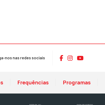
Aceder ao Face
Aceder ao I
Aceder 
ga-nos nas redes sociais
os
Frequências
Programas