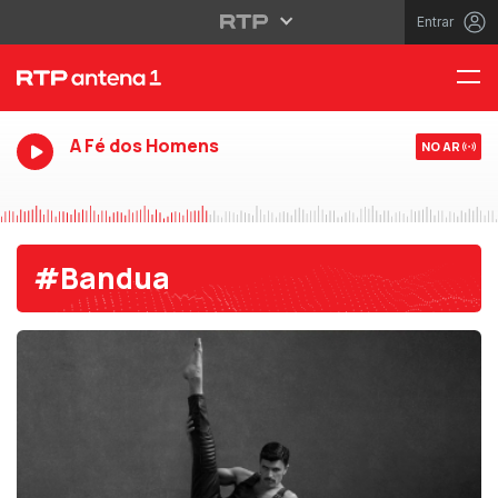
Entrar
A Fé dos Homens
NO AR
#Bandua