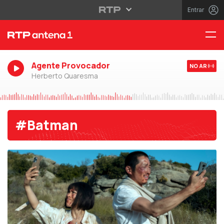
Entrar
Agente Provocador
NO AR
Herberto Quaresma
#Batman