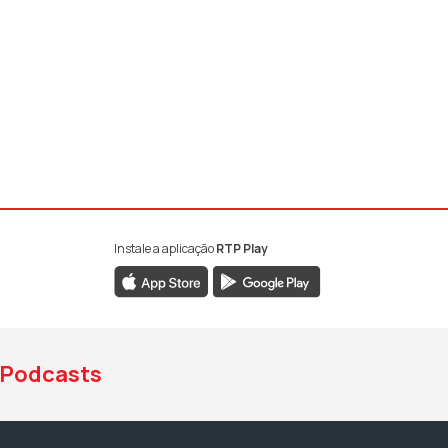
Instale a aplicação
RTP Play
book da RTP Antena 1
nstagram da RTP Antena 1
ao YouTube da RTP Antena 1
Podcasts