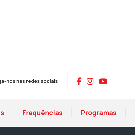
Aceder ao Face
Aceder ao I
Aceder 
ga-nos nas redes sociais
os
Frequências
Programas