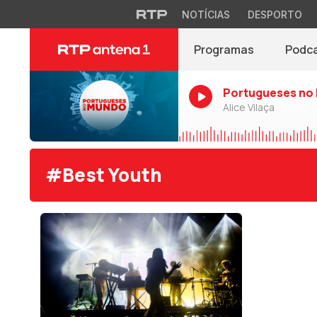
NOTÍCIAS
DESPORTO
Programas
Podc
Portugueses no
Alice Vilaça
#Best Youth