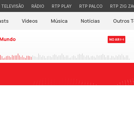
TELEVISÃO
RÁDIO
RTP PLAY
RTP PALCO
RTP ZIG ZA
asts
Vídeos
Música
Notícias
Outros 
(abre em nova jane
 Mundo
NO AR