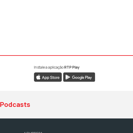
Instale a aplicação
RTP Play
book da RTP Antena 1
nstagram da RTP Antena 1
ao YouTube da RTP Antena 1
Podcasts