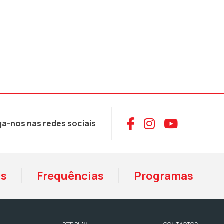
Aceder ao Face
Aceder ao I
Aceder 
ga-nos nas redes sociais
os
Frequências
Programas