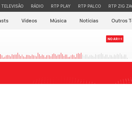
TELEVISÃO
RÁDIO
RTP PLAY
RTP PALCO
RTP ZIG ZA
asts
Vídeos
Música
Notícias
Outros 
(abre em nova jane
NO AR