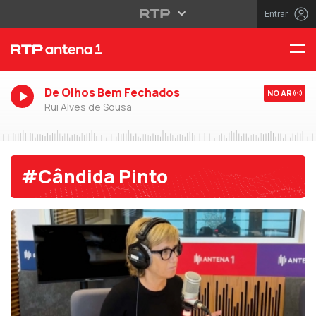
Entrar
De Olhos Bem Fechados
NO AR
Rui Alves de Sousa
#Cândida Pinto