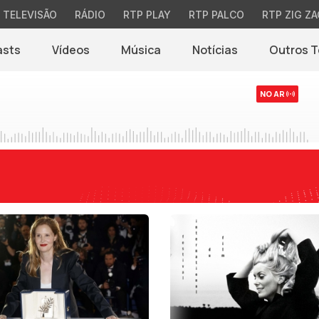
TELEVISÃO
RÁDIO
RTP PLAY
RTP PALCO
RTP ZIG ZA
asts
Vídeos
Música
Notícias
Outros 
(abre em nova jane
NO AR