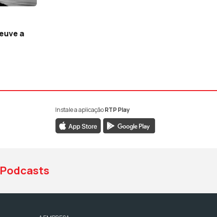
euve a
Instale a aplicação
RTP Play
book da RTP Antena 1
nstagram da RTP Antena 1
ao YouTube da RTP Antena 1
Podcasts