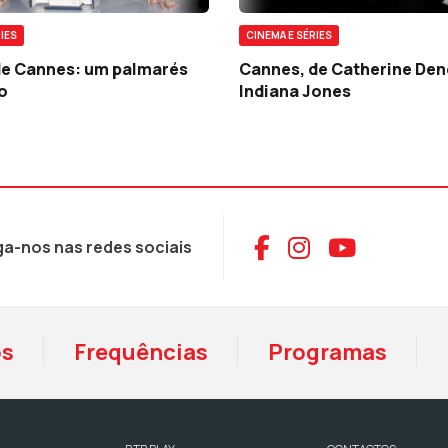
IES
CINEMA E SÉRIES
 de Cannes: um palmarés
Cannes, de Catherine Den
o
Indiana Jones
Aceder ao Face
Aceder ao I
Aceder 
ga-nos nas redes sociais
os
Frequências
Programas