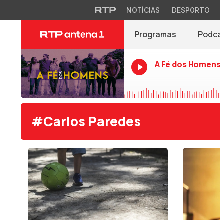
NOTÍCIAS
DESPORTO
Programas
Podc
A Fé dos Homen
#Carlos Paredes