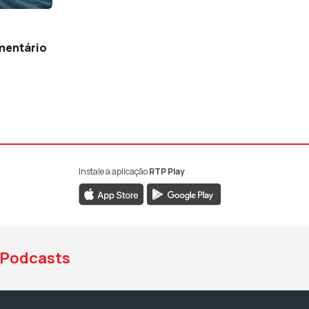
mentário
Instale a aplicação
RTP Play
book da RTP Antena 1
nstagram da RTP Antena 1
ao YouTube da RTP Antena 1
Podcasts