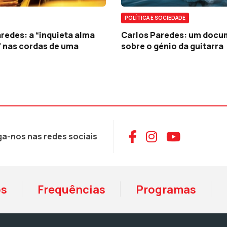
POLÍTICA E SOCIEDADE
redes: a “inquieta alma
Carlos Paredes: um docu
” nas cordas de uma
sobre o génio da guitarra
Aceder ao Face
Aceder ao I
Aceder 
ga-nos nas redes sociais
os
Frequências
Programas