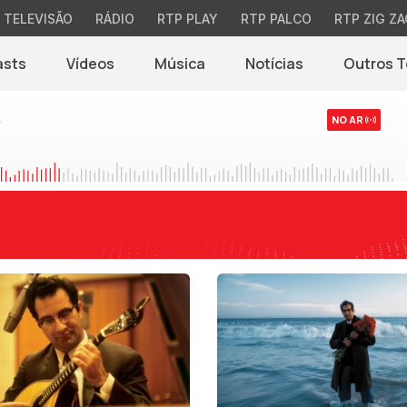
TELEVISÃO
RÁDIO
RTP PLAY
RTP PALCO
RTP ZIG ZA
asts
Vídeos
Música
Notícias
Outros 
(abre em nova jane
s
NO AR