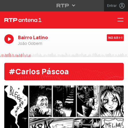
Entrar
Bairro Latino
NO AR
João Gobern
#Carlos Páscoa