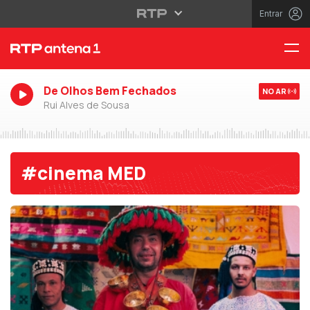
Entrar
De Olhos Bem Fechados
NO AR
Rui Alves de Sousa
#cinema MED