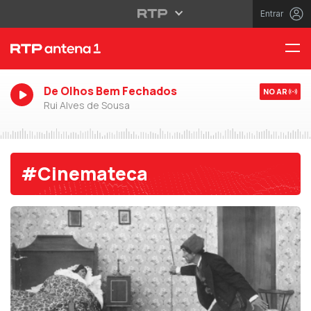
Entrar
De Olhos Bem Fechados
NO AR
Rui Alves de Sousa
#Cinemateca