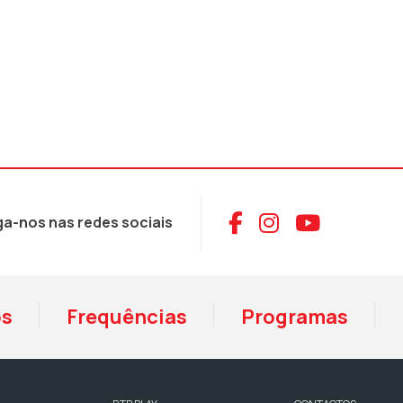
Aceder ao Face
Aceder ao I
Aceder 
ga-nos nas redes sociais
os
Frequências
Programas