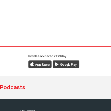
Instale a aplicação
RTP Play
book da RTP Antena 1
nstagram da RTP Antena 1
ao YouTube da RTP Antena 1
Podcasts