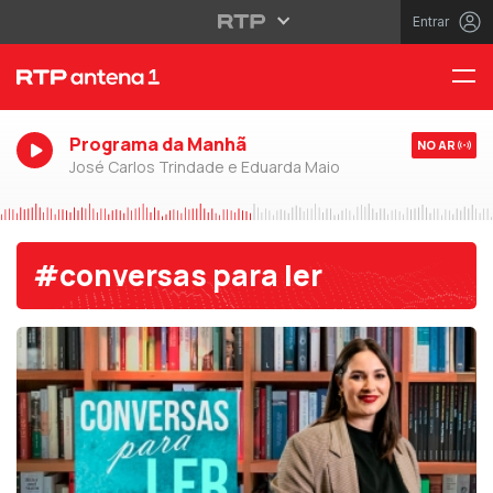
Entrar
Programa da Manhã
NO AR
José Carlos Trindade e Eduarda Maio
#conversas para ler