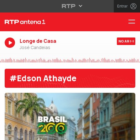
Entrar
Longe de Casa
NO AR
José Candeias
#Edson Athayde