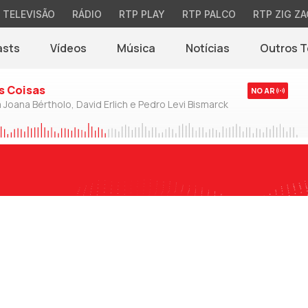
TELEVISÃO
RÁDIO
RTP PLAY
RTP PALCO
RTP ZIG ZA
asts
Vídeos
Música
Notícias
Outros 
(abre em nova jane
s Coisas
NO AR
 Joana Bértholo, David Erlich e Pedro Levi Bismarck