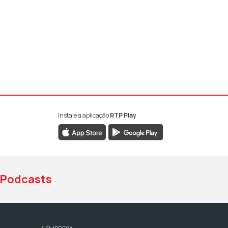
Instale a aplicação
RTP Play
book da RTP Antena 1
nstagram da RTP Antena 1
ao YouTube da RTP Antena 1
Podcasts