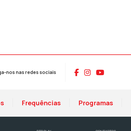
Aceder ao Face
Aceder ao I
Aceder 
ga-nos nas redes sociais
os
Frequências
Programas