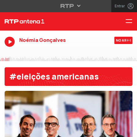
Entrar
Noémia Gonçalves
NO AR
#eleições americanas