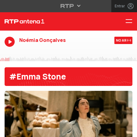
Entrar
Noémia Gonçalves
NO AR
#Emma Stone