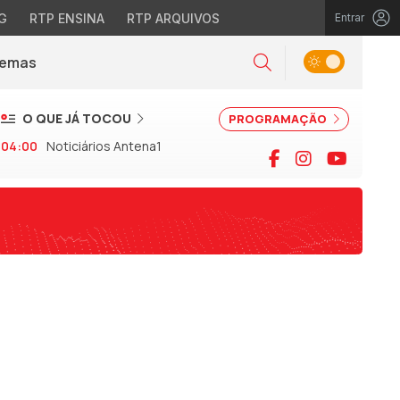
G
RTP ENSINA
RTP ARQUIVOS
Entrar
Alternar tema
Temas
la)
Pesquisar
O QUE JÁ TOCOU
PROGRAMAÇÃO
04:00
Noticiários Antena1
Facebook
Instagram
YouTu