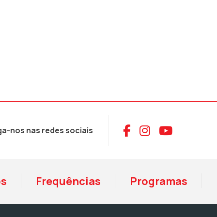
Aceder ao Face
Aceder ao I
Aceder 
ga-nos nas redes sociais
os
Frequências
Programas