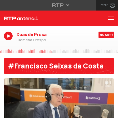
Entrar
Duas de Prosa
NO AR
Filomena Crespo
#Francisco Seixas da Costa