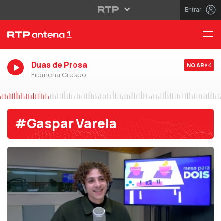
Entrar
Duas de Prosa
NO AR
Filomena Crespo
#Gaspar Varela