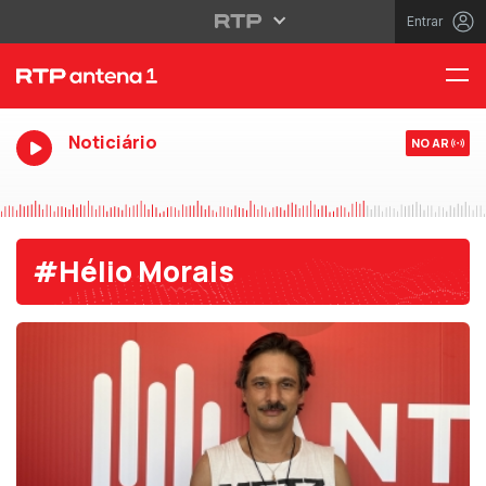
Entrar
Noticiário
NO AR
#Hélio Morais