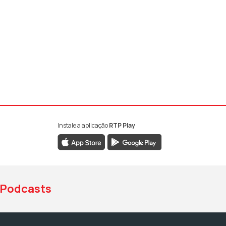
Instale a aplicação
RTP Play
book da RTP Antena 1
nstagram da RTP Antena 1
ao YouTube da RTP Antena 1
Podcasts