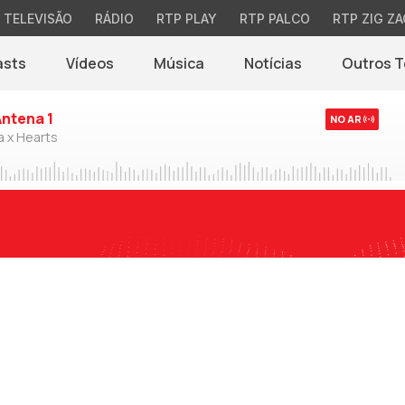
TELEVISÃO
RÁDIO
RTP PLAY
RTP PALCO
RTP ZIG ZA
asts
Vídeos
Música
Notícias
Outros 
(abre em nova jane
Antena 1
NO AR
a x Hearts