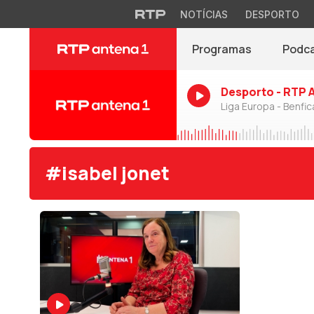
NOTÍCIAS
DESPORTO
Programas
Podc
Desporto - RTP 
Liga Europa - Benfic
#isabel jonet