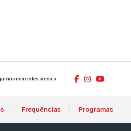
Aceder ao Face
Aceder ao I
Aceder 
ga-nos nas redes sociais
os
Frequências
Programas