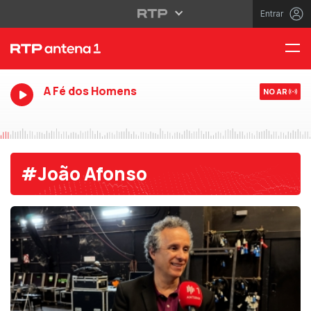
Entrar
A Fé dos Homens
NO AR
#João Afonso