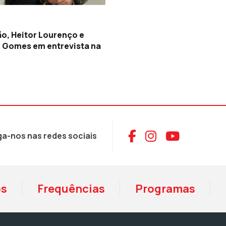
o, Heitor Lourenço e
 Gomes em entrevista na
Aceder ao Face
Aceder ao I
Aceder 
ga-nos nas redes sociais
os
Frequências
Programas