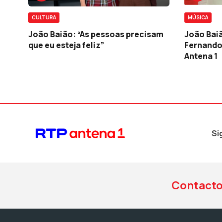
CULTURA
MÚSICA
João Baião: “As pessoas precisam
João Baiã
que eu esteja feliz”
Fernando
Antena 1
Si
Contact