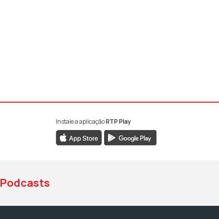
Instale a aplicação
RTP Play
book da RTP Antena 1
nstagram da RTP Antena 1
ao YouTube da RTP Antena 1
Podcasts