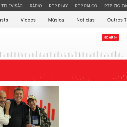
TELEVISÃO
RÁDIO
RTP PLAY
RTP PALCO
RTP ZIG ZA
asts
Vídeos
Música
Notícias
Outros 
(abre em nova jane
NO AR