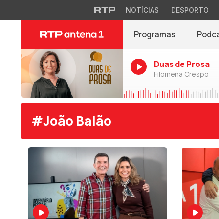
NOTÍCIAS
DESPORTO
Programas
Podc
Duas de Prosa
Filomena Crespo
#João Baião