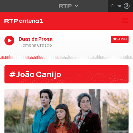
Entrar
Duas de Prosa
NO AR
Filomena Crespo
#João Canijo