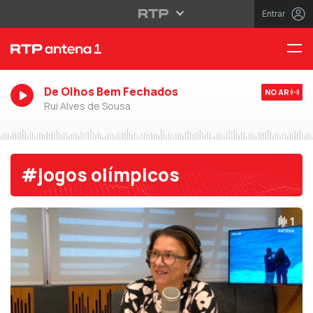
Entrar
De Olhos Bem Fechados
NO AR
Rui Alves de Sousa
#jogos olímpicos