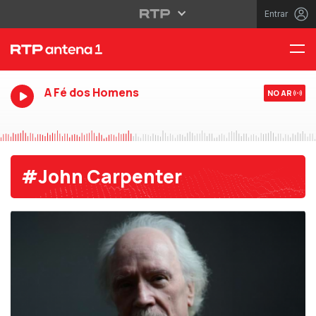
Entrar
A Fé dos Homens
NO AR
#John Carpenter