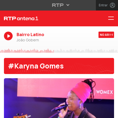
Entrar
Bairro Latino
NO AR
João Gobern
#Karyna Gomes