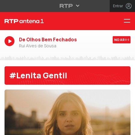
Entrar
De Olhos Bem Fechados
NO AR
Rui Alves de Sousa
#Lenita Gentil