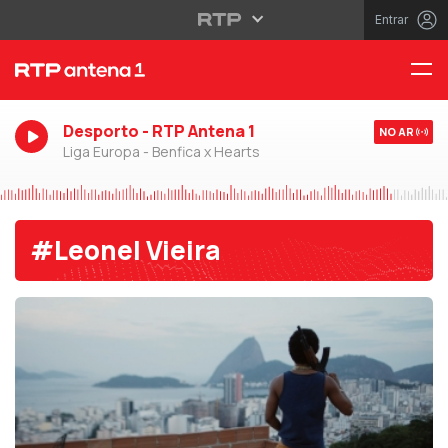
Entrar
Desporto - RTP Antena 1
NO AR
Liga Europa - Benfica x Hearts
#Leonel Vieira