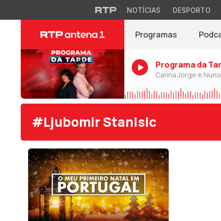
NOTÍCIAS
DESPORTO
Programas
Podc
Programa da Ta
Carina Jorge e Nun
#Ljubomir Stanisic