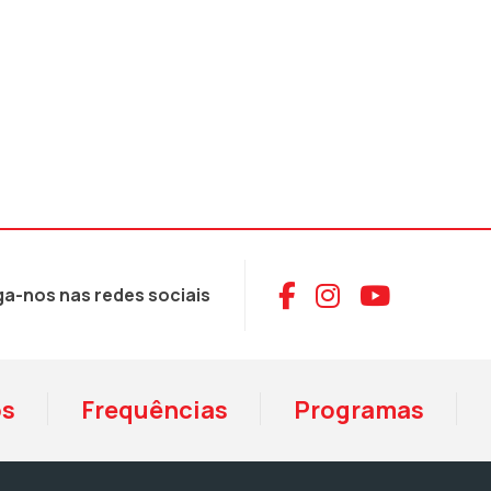
Aceder ao Face
Aceder ao I
Aceder 
ga-nos nas redes sociais
os
Frequências
Programas