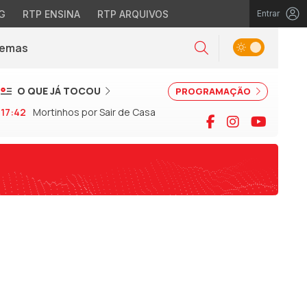
G
RTP ENSINA
RTP ARQUIVOS
Entrar
Alternar tema
Temas
la)
Pesquisar
O QUE JÁ TOCOU
PROGRAMAÇÃO
17:42
Mortinhos por Sair de Casa
Facebook
Instagram
YouTu