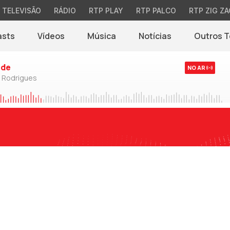
TELEVISÃO
RÁDIO
RTP PLAY
RTP PALCO
RTP ZIG ZA
asts
Vídeos
Música
Notícias
Outros 
(abre em nova jane
rde
NO AR
o Rodrigues