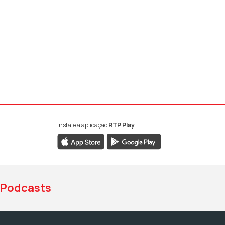
Instale a aplicação
RTP Play
book da RTP Antena 1
nstagram da RTP Antena 1
ao YouTube da RTP Antena 1
Podcasts