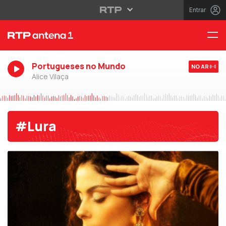
Entrar
Portugueses no Mundo
NO AR
Alice Vilaça
#Lura