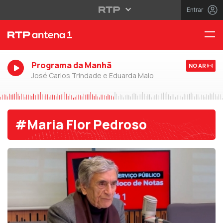
Entrar
Programa da Manhã
NO AR
José Carlos Trindade e Eduarda Maio
#Maria Flor Pedroso